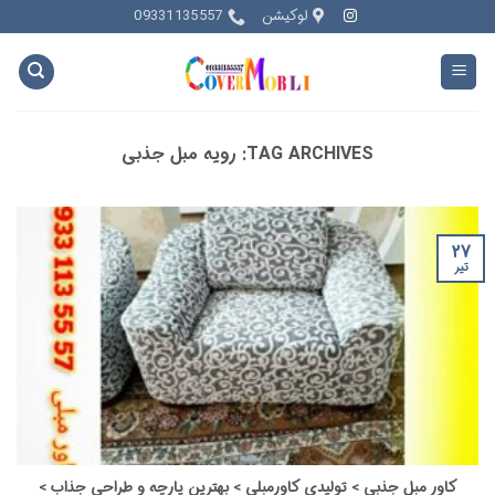
Ski
لوکیشن
09331135557
t
conten
TAG ARCHIVES:
رویه مبل جذبی
۲۷
تیر
کاور مبل جذبی > تولیدی کاورمبلی > بهترین پارچه و طراحی جذاب >