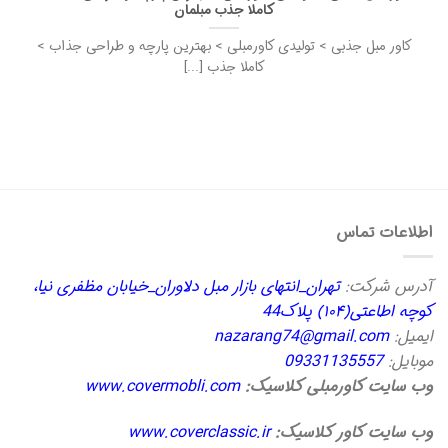
کاملا جذب مبلمان
کاور مبل جذبی > تولیدی کاورمبلی > بهترین پارچه و طراحی جذاب >
کاملا جذب [...]
اطلاعات تماس
آدرس شرکت:
تهران_انتهای بازار مبل دلاوران_خیابان مظفری نیا،
کوچه اطاعتی(۱۰۴) پلاک44
ایمیل:
nazarang74@gmail.com
موبایل:
09331135557
وب سایت کاورمبلی کلاسیک:
www.covermobli.com
وب سایت کاور کلاسیک:
www.coverclassic.ir