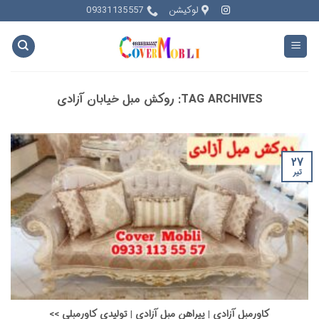
Ski
لوکیشن
09331135557
t
conten
TAG ARCHIVES:
روکش مبل خیابان آزادی
۲۷
تیر
کاورمبل آزادی | پیراهن مبل آزادی | تولیدی کاورمبلی >>