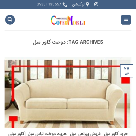
Ski
لوکیشن
09331135557
t
conten
TAG ARCHIVES:
دوخت کاور مبل
۲۷
تیر
خرید کاور مبل | فروش پیراهن مبل | هزینه دوخت لباس مبل | کاور مبلی