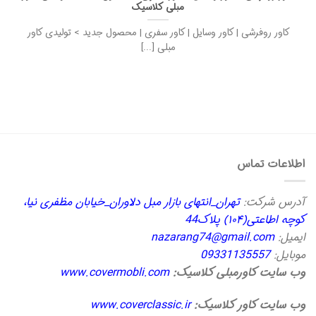
مبلی کلاسیک
کاور روفرشی | کاور وسایل | کاور سفری | محصول جدید > تولیدی کاور
مبلی [...]
اطلاعات تماس
آدرس شرکت:
تهران_انتهای بازار مبل دلاوران_خیابان مظفری نیا،
کوچه اطاعتی(۱۰۴) پلاک44
ایمیل:
nazarang74@gmail.com
موبایل:
09331135557
وب سایت کاورمبلی کلاسیک:
www.covermobli.com
وب سایت کاور کلاسیک:
www.coverclassic.ir