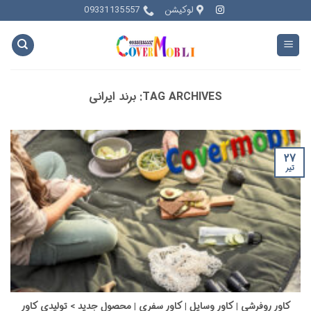
Ski
لوکیشن
09331135557
t
conten
TAG ARCHIVES:
برند ایرانی
۲۷
تیر
کاور روفرشی | کاور وسایل | کاور سفری | محصول جدید > تولیدی کاور