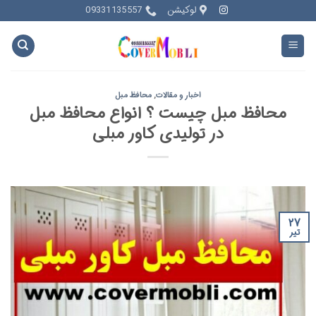
Ski
لوکیشن
09331135557
t
conten
اخبار و مقالات
,
محافظ مبل
محافظ مبل چیست ؟ انواع محافظ مبل
در تولیدی کاور مبلی
۲۷
تیر