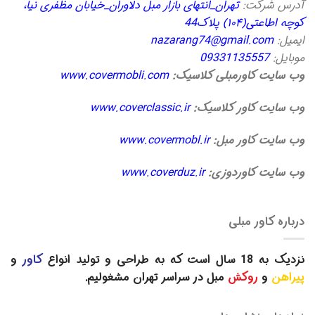
آدرس شرکت:
تهران_انتهای بازار مبل دلاوران_خیابان مظفری نیا،
کوچه اطاعتی(۱۰۴) پلاک44
ایمیل:
nazarang74@gmail.com
موبایل:
09331135557
وب سایت کاورمبلی کلاسیک:
www.covermobli.com
وب سایت کاور کلاسیک:
www.coverclassic.ir
وب سایت کاور مبل:
www.covermobl.ir
وب سایت کاوردوزی:
www.coverduz.ir
درباره کاور مبلی
نزدیک به 18 سال است که به طراحی و تولید انواع
کاور
و
پیراهن
و
روکش
مبل در سراسر تهران مشغولیم.